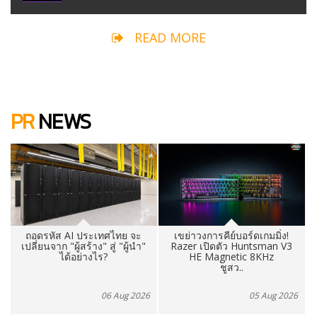
READ MORE
PR
NEWS
เขย่าวงการคีย์บอร์ดเกมมิ่ง!
เอ็มจี มอบสิทธิพิเศษสุดเอ็กซ์คลู
Razer เปิดตัว Huntsman V3
ซีฟสำหรับลูกค้า MG IM
HE Magnetic 8KHz
จับมือ REFILL COFFEE แ..
ชูสว..
6
05 Aug 2026
05 Aug 2026