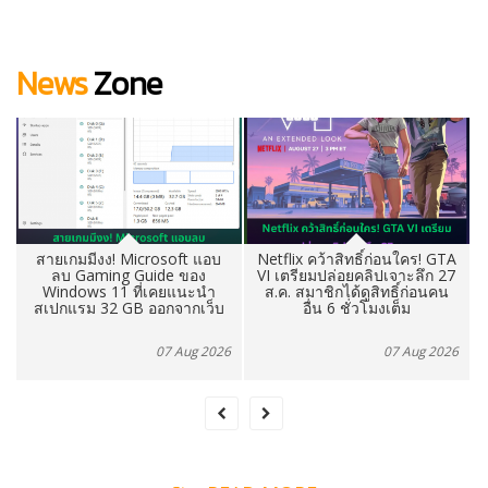
News
Zone
Netflix คว้าสิทธิ์ก่อนใคร! GTA
ก้าวสำคัญของแรมไต้หวัน!
VI เตรียมปล่อยคลิปเจาะลึก 27
Nanya ประกาศลงทุน Fab5A
ส.ค. สมาชิกได้ดูสิทธิ์ก่อนคน
เฉียด 3.8 แสนล้านบาท ปูทาง
อื่น 6 ชั่วโมงเต็ม
ผลิต DRAM ระดับ 10nm ผ่าน
EUV
6
07 Aug 2026
07 Aug 2026