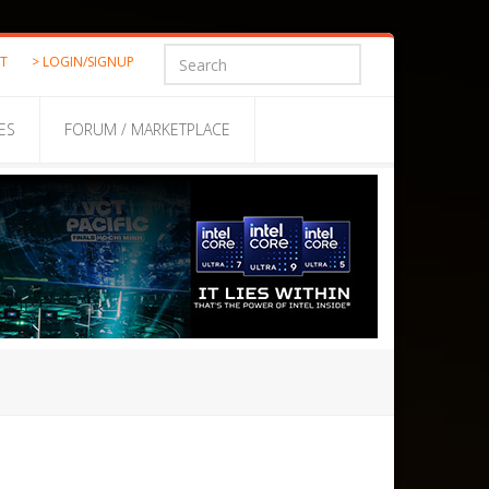
ST
> LOGIN/SIGNUP
ES
FORUM / MARKETPLACE