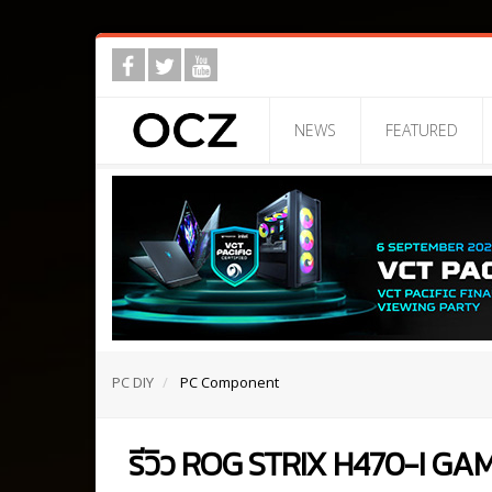
NEWS
FEATURED
PC DIY
PC Component
รีวิว ROG STRIX H470-I GA