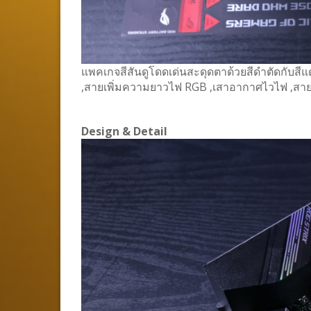
แพคเกจสีสันดูโดดเด่นสะดุดตาด้วยสีดำตัดกับสีแ
,สายเพิ่มความยาวไฟ RGB ,เสาอากาศไวไฟ ,สาย
Design & Detail