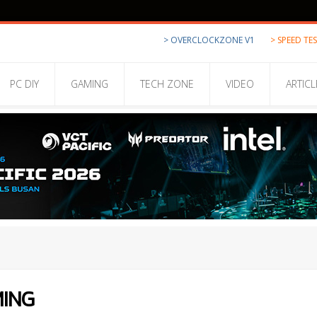
> OVERCLOCKZONE V1
> SPEED TE
PC DIY
GAMING
TECH ZONE
VIDEO
ARTICL
MING