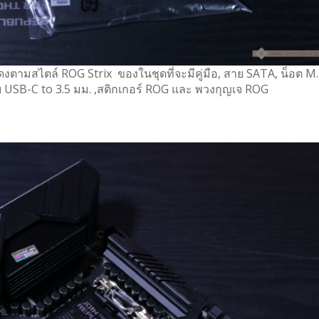
ดงตามสไตล์ ROG Strix ของในชุดที่จะมีคู่มือ, สาย SATA, น็อต M
 USB-C to 3.5 มม. ,สติกเกอร์ ROG และ พวงกุญเจ ROG