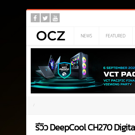
NEWS
FEATURED
รีวิว DeepCool CH270 Digital