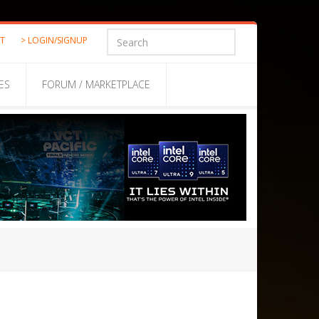
ST
> LOGIN/SIGNUP
ES
FORUM / MARKETPLACE