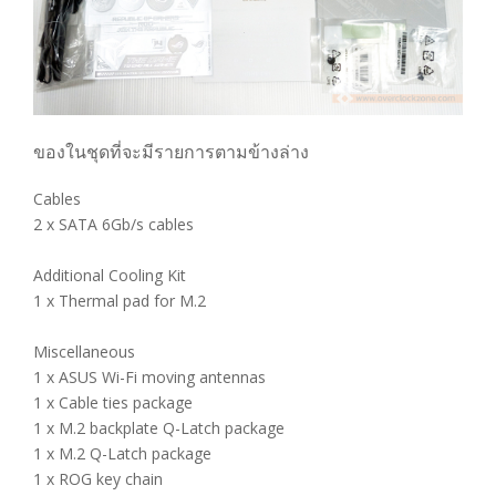
ของในชุดที่จะมีรายการตามข้างล่าง
Cables
2 x SATA 6Gb/s cables
Additional Cooling Kit
1 x Thermal pad for M.2
Miscellaneous
1 x ASUS Wi-Fi moving antennas
1 x Cable ties package
1 x M.2 backplate Q-Latch package
1 x M.2 Q-Latch package
1 x ROG key chain