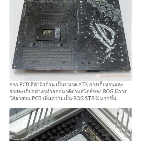
จาก PCB สีดำผิวด้าน เป็นขนาด ATX การเก็บงานและ
รายละเอียดต่างๆทำออกมาดีตามสไตล์ของ ROG มีการ
ใส่ลายบน PCB เพิ่มความเป็น ROG STRIX มากขึ้น