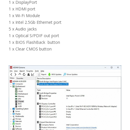
1 x DisplayPort
1 x HDMI port
1 x Wi-Fi Module
1 x Intel 2.5Gb Ethernet port
5 x Audio jacks
1 x Optical S/PDIF out port
1 x BIOS FlashBack button
1 x Clear CMOS button