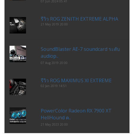
07 Jun 2024 05:41
รีวิว ROG ZENITH EXTREME ALPHA
21 May 2019 20:00
SoundBlaster AE-7 soundcard ระดับ
audiop..
07 Aug 2019 20:00
รีวิว ROG MAXIMUS XI EXTREME
02 Jan 2019 14:51
PowerColor Radeon RX 7900 XT
HellHound ต..
21 May 2023 20:00