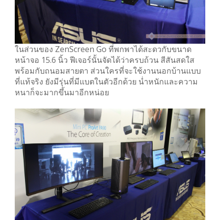
ในส่วนของ ZenScreen Go ที่พกพาได้สะดวกับขนาด
หน้าจอ 15.6 นิ้ว ฟีเจอร์นั้นจัดได้ว่าครบถ้วน สีสันสดใส
พร้อมกับถนอมสายตา ส่วนใครที่จะใช้งานนอกบ้านแบบ
ที่แท้จริง ยังมีรุ่นที่มีแบตในตัวอีกด้วย น่ำหนักและความ
หนาก็จะมากขึ้นมาอีกหน่อย