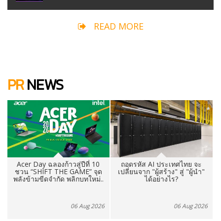
READ MORE
PR
NEWS
ถอดรหัส AI ประเทศไทย จะ
เขย่าวงการคีย์บอร์ดเกมมิ่ง!
เปลี่ยนจาก "ผู้สร้าง" สู่ "ผู้นำ"
Razer เปิดตัว Huntsman V3
.
ได้อย่างไร?
HE Magnetic 8KHz
ชูสว..
6
06 Aug 2026
05 Aug 2026