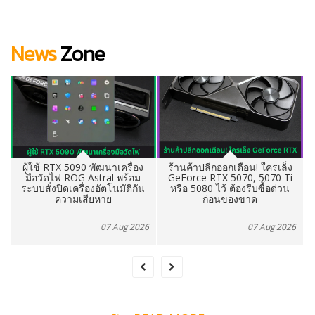
News
Zone
ร้านค้าปลีกออกเตือน! ใครเล็ง
เสริมทัพ Gaming AI! Acer เปิด
GeForce RTX 5070, 5070 Ti
ตัว Nitro V 16 AI มาพร้อมชิป
หรือ 5080 ไว้ ต้องรีบซื้อด่วน
ซีพียู AMD Ryzen AI 7 450
ก่อนของขาด
6
07 Aug 2026
07 Aug 2026