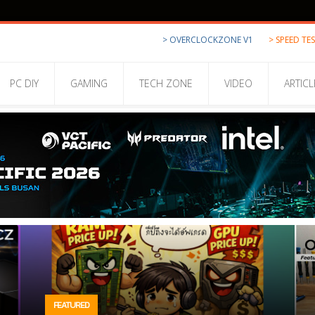
> OVERCLOCKZONE V1
> SPEED TE
PC DIY
GAMING
TECH ZONE
VIDEO
ARTICL
FEATURED