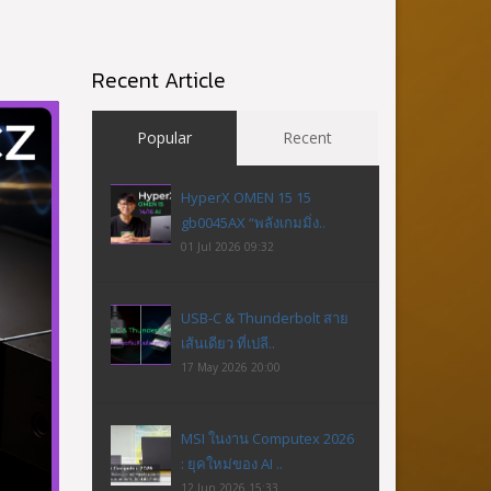
Recent Article
Popular
Recent
HyperX OMEN 15 15
gb0045AX “พลังเกมมิ่ง..
01 Jul 2026 09:32
USB-C & Thunderbolt สาย
เส้นเดียว ที่เปลี..
17 May 2026 20:00
MSI ในงาน Computex 2026
: ยุคใหม่ของ AI ..
12 Jun 2026 15:33