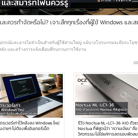
ควรกำจัดหรือไม่? เจาะลึกทุกเรื่องที่ผู้ใช้ Windows และส
อมอุปกรณ์และอาจไม่จำเป็นสำหรับผู้ใช้ส่วนใหญ่ แม้บางโปรแกรมจะมีประโยชน
้องหลัง และสร้างการแจ้งเตือนที่รบกวนการใช้งาน
05
บไดรเวอร์เก่าไว้หลังลง Windows ใหม่
รีวิว Noctua NL-LC1-36 AIO ตัว
งง่ายๆ ไม่ต้องพึ่งอินเทอร์เน็ต
Noctua ที่พิสูจน์ว่า "ความเงียบ" คือ
วิศวกรรม ไม่ใช่แค่การลดรอบพัดลม