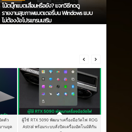
FEATUR
โน้ตบุ๊กแบตเสื่อมหรือยัง? แจกวิธีกดดู
รายงานสุขภาพแบตเตอรี่บน Windows แบบ
Bit Pe
ไม่ต้องง้อโปรแกรมเสริม
Audiop
ิดตัว
ผู้ใช้ RTX 5090 พัฒนาเครื่องมือวัดไฟ ROG
ร้านค้าปลีกอ
งานยุค
Astral พร้อมระบบสั่งปิดเครื่องอัตโนมัติกัน
RTX 5070, 507