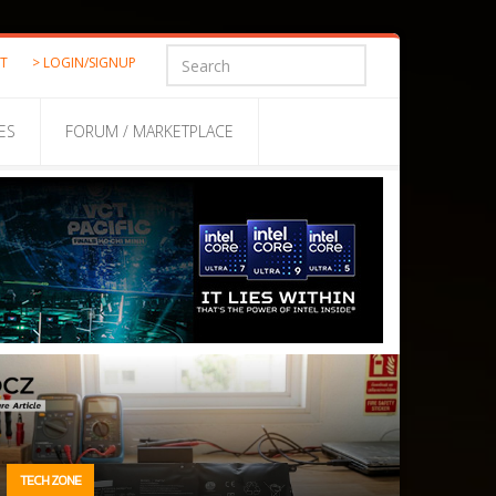
ST
> LOGIN/SIGNUP
ES
FORUM / MARKETPLACE
TECH ZONE